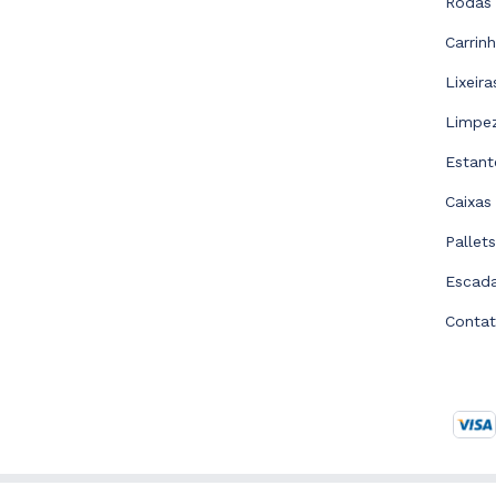
Rodas 
Carrin
Lixeir
Limpe
Estant
Caixas
Pallet
Escad
Conta
Copyright Isalog Carrinhos Rodas e Rodízios LTDA - 5