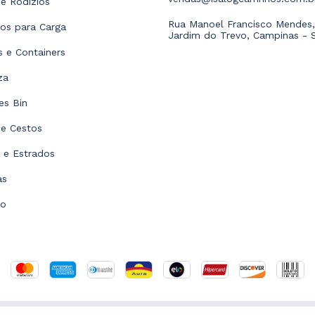
e Rodízios
Rua Manoel Francisco Mendes,
hos para Carga
Jardim do Trevo, Campinas - 
as e Containers
za
es Bin
 e Cestos
s e Estrados
as
to
1650386000118 - 2026. Todos os direitos reservados.