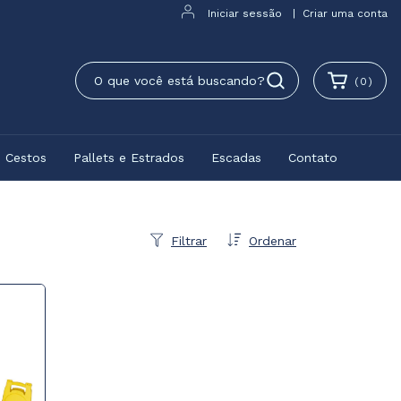
Iniciar sessão
|
Criar uma conta
(
0
)
e Cestos
Pallets e Estrados
Escadas
Contato
Filtrar
Ordenar