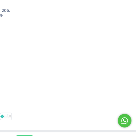
 205.
SP