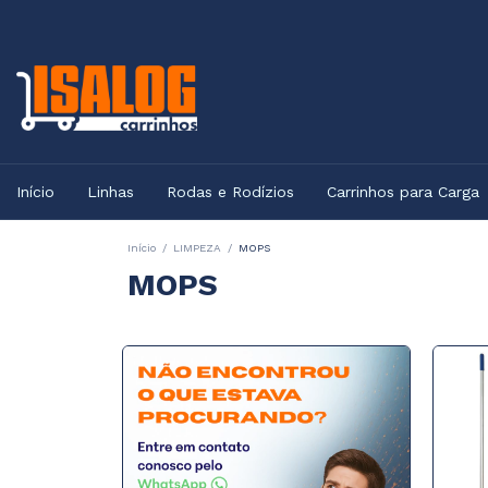
Início
Linhas
Rodas e Rodízios
Carrinhos para Carga
Início
/
LIMPEZA
/
MOPS
MOPS