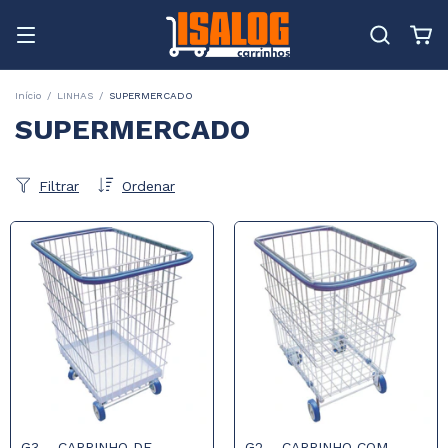
Início
/
LINHAS
/
SUPERMERCADO
SUPERMERCADO
Filtrar
Ordenar
G3 – CARRINHO DE
G2 – CARRINHO COM