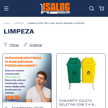
Início
/
LIMPEZA
/
breadcrumbs.refil-mop-ponta-dobrada-micofibra
LIMPEZA
Filtrar
Ordenar
CONJUNTO COLETA
SELETIVA COM 2 A 6
0 - Atendimento rápido