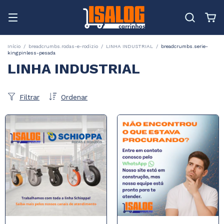
Início
/
breadcrumbs.rodas-e-rodizio
/
LINHA INDUSTRIAL
/
breadcrumbs.serie-
kingpinless-pesada
LINHA INDUSTRIAL
Filtrar
Ordenar